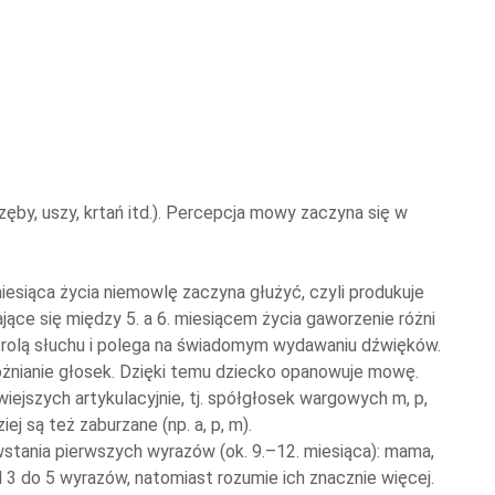
by, uszy, krtań itd.). Percepcja mowy zaczyna się w
esiąca życia niemowlę zaczyna głużyć, czyli produkuje
jące się między 5. a 6. miesiącem życia gaworzenie różni
ntrolą słuchu i polega na świadomym wydawaniu dźwięków.
różnianie głosek. Dzięki temu dziecko opanowuje mowę.
iejszych artykulacyjnie, tj. spółgłosek wargowych m, p,
iej są też zaburzane (np. a, p, m).
owstania pierwszych wyrazów (ok. 9.–12. miesiąca): mama,
 3 do 5 wyrazów, natomiast rozumie ich znacznie więcej.