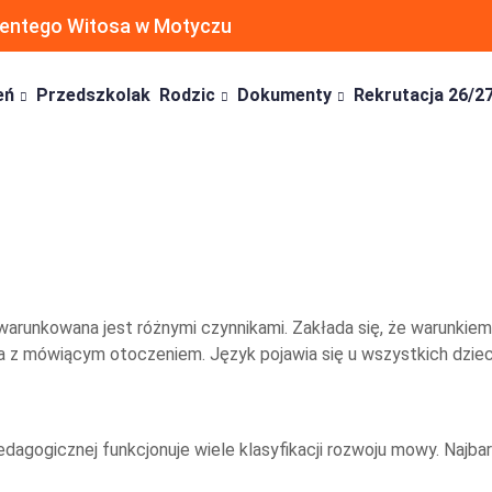
ncentego Witosa w Motyczu
eń
Przedszkolak
Rodzic
Dokumenty
Rekrutacja 26/2
uwarunkowana jest różnymi czynnikami. Zakłada się, że warunk
ka z mówiącym otoczeniem. Język pojawia się u wszystkich dziec
dagogicznej funkcjonuje wiele klasyfikacji rozwoju mowy. Najba