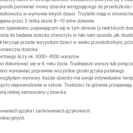
ie sposób porównać mowy dziecka wstępującego do przedszkola i
rawidłowości w wymowie innych dzieci. Trzylatki mają w słownic
jania przez 3-latka około 8–10 słów dziennie.
 zjawiskiem, pojawiającym się w tym okresie (u niektórych dziec
ędzia do badania dziecko utworzyło w taki sam sposób, jak zbud
eryzuje przede wszystkim dzieci w wieku przedszkolnym; później
oznawczej dziecka.
-letniego liczy ok. 3000–4500 wyrazów.
 dokonywać się w 6. roku życia. Trudniejsze wyrazy lub połącz
nno wymawiać poprawnie wszystkie głoski języka polskiego.
 względem wymowy. Każde dziecko ma swoje indywidualne tempo 
to niepowodzenia w szkole. Trudności te głównie przejawiają s
ną niskiej samooceny u dziecka.
owaniach języka i zachowaniach językowych.
nikacyjnych.