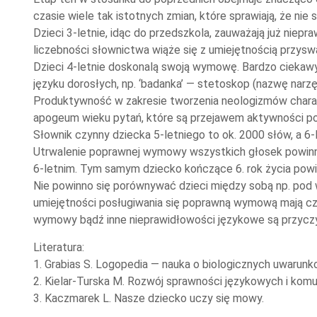
czasie wiele tak istotnych zmian, które sprawiają, że n
Dzieci 3-letnie, idąc do przedszkola, zauważają już niep
liczebności słownictwa wiąże się z umiejętnością przyswa
Dzieci 4-letnie doskonalą swoją wymowę. Bardzo ciekawym
języku dorosłych, np. ‘badanka’ — stetoskop (nazwę narz
Produktywność w zakresie tworzenia neologizmów charakt
apogeum wieku pytań, które są przejawem aktywności p
Słownik czynny dziecka 5-letniego to ok. 2000 słów, a 6
Utrwalenie poprawnej wymowy wszystkich głosek powinno
6-letnim. Tym samym dziecko kończące 6. rok życia powi
Nie powinno się porównywać dzieci między sobą np. pod
umiejętności posługiwania się poprawną wymową mają częs
wymowy bądź inne nieprawidłowości językowe są przyczy
Literatura:
1. Grabias S. Logopedia — nauka o biologicznych uwarunk
2. Kielar-Turska M. Rozwój sprawności językowych i komu
3. Kaczmarek L. Nasze dziecko uczy się mowy.