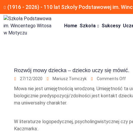
(1916 - 2026) - 110 lat Szkoły Podstawowej im. Wi
Home
Szkoła
Sukcesy
Ucz
Rozwój mowy dziecka – dziecko uczy się mówić.
27/12/2020
Mariusz Tomczyk
Comments Off
Mowa nie jest umiejętnością wrodzoną. Umiejętność ta 
biologicznie predyspozycji/zdolności jest kontakt dziec
ma uniwersalny charakter.
W literaturze logopedycznej, psycholingwistycznej czy pe
Kaczmarka:.