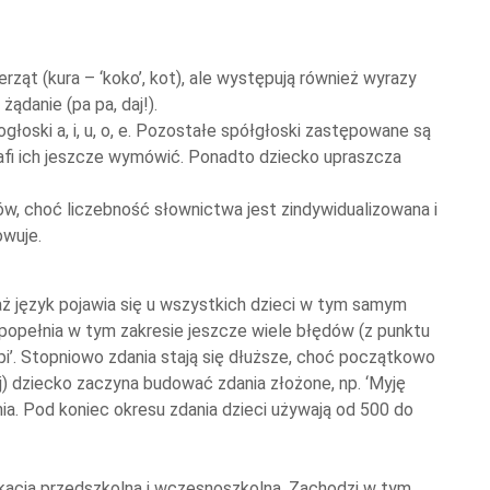
rząt (kura – ‘koko’, kot), ale występują również wyrazy
ądanie (pa pa, daj!).
mogłoski a, i, u, o, e. Pozostałe spółgłoski zastępowane są
rafi ich jeszcze wymówić. Ponadto dziecko upraszcza
, choć liczebność słownictwa jest zindywidualizowana i
owuje.
aż język pojawia się u wszystkich dzieci w tym samym
popełnia w tym zakresie jeszcze wiele błędów (z punktu
śpi’. Stopniowo zdania stają się dłuższe, choć początkowo
niej) dziecko zaczyna budować zdania złożone, np. ‘Myję
nia. Pod koniec okresu zdania dzieci używają od 500 do
kacją przedszkolną i wczesnoszkolną. Zachodzi w tym