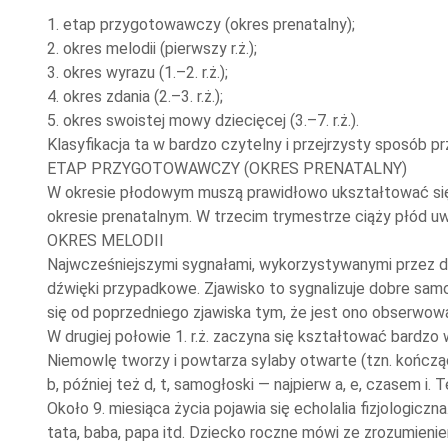
1. etap przygotowawczy (okres prenatalny);
2. okres melodii (pierwszy r.ż.);
3. okres wyrazu (1.–2. r.ż.);
4. okres zdania (2.–3. r.ż.);
5. okres swoistej mowy dziecięcej (3.–7. r.ż.).
Klasyfikacja ta w bardzo czytelny i przejrzysty sposób 
ETAP PRZYGOTOWAWCZY (OKRES PRENATALNY)
W okresie płodowym muszą prawidłowo ukształtować się na
okresie prenatalnym. W trzecim trymestrze ciąży płód uwra
OKRES MELODII
Najwcześniejszymi sygnałami, wykorzystywanymi przez dzi
dźwięki przypadkowe. Zjawisko to sygnalizuje dobre samop
się od poprzedniego zjawiska tym, że jest ono obserwow
W drugiej połowie 1. r.ż. zaczyna się kształtować bardz
Niemowlę tworzy i powtarza sylaby otwarte (tzn. kończące
b, później też d, t, samogłoski — najpierw a, e, czasem i. T
Około 9. miesiąca życia pojawia się echolalia fizjologic
tata, baba, papa itd. Dziecko roczne mówi ze zrozumieni