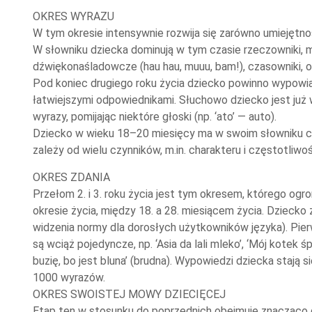
OKRES WYRAZU
W tym okresie intensywnie rozwija się zarówno umiejętnoś
W słowniku dziecka dominują w tym czasie rzeczowniki, m.i
dźwiękonaśladowcze (hau hau, muuu, bam!), czasowniki, o
Pod koniec drugiego roku życia dziecko powinno wypowiadać wi
łatwiejszymi odpowiednikami. Słuchowo dziecko jest już 
wyrazy, pomijając niektóre głoski (np. ‘ato’ — auto).
Dziecko w wieku 18–20 miesięcy ma w swoim słowniku cz
zależy od wielu czynników, m.in. charakteru i częstotliw
OKRES ZDANIA
Przełom 2. i 3. roku życia jest tym okresem, którego og
okresie życia, między 18. a 28. miesiącem życia. Dziec
widzenia normy dla dorosłych użytkowników języka). Pierw
są wciąż pojedyncze, np. ‘Asia da lali mleko’, ‘Mój kotek 
buzię, bo jest bluna’ (brudna). Wypowiedzi dziecka stają 
1000 wyrazów.
OKRES SWOISTEJ MOWY DZIECIĘCEJ
Etap ten w stosunku do poprzednich obejmuje znacząco d