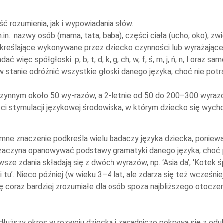
ć rozumienia, jak i wypowiadania słów.
n.: nazwy osób (mama, tata, baba), części ciała (ucho, oko), zwie
kreślające wykonywane przez dziecko czynności lub wyrażające ż
ęc spółgłoski: p, b, t, d, k, g, ch, w, f, ś, m, j, ń, n, l oraz sa
w stanie odróżnić wszystkie głoski danego języka, choć nie pot
ynnym około 50 wy-razów, a 2-letnie od 50 do 200–300 wyrazów
ości stymulacji językowej środowiska, w którym dziecko się wych
romne znaczenie podkreśla wielu badaczy języka dziecka, poniew
ko zaczyna opanowywać podstawy gramatyki danego języka, choć 
sze zdania składają się z dwóch wyrazów, np. ‘Asia da’, ‘Kotek 
śpi tu’. Nieco później (w wieku 3–4 lat, ale zdarza się też wcześ
się coraz bardziej zrozumiałe dla osób spoza najbliższego otocze
łuższy okres w rozwoju dziecka i zasadniczo pokrywa się z edu