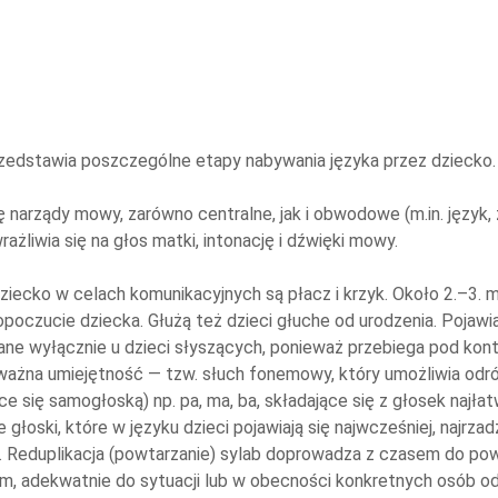
przedstawia poszczególne etapy nabywania języka przez dziecko.
rządy mowy, zarówno centralne, jak i obwodowe (m.in. język, zę
żliwia się na głos matki, intonację i dźwięki mowy.
ecko w celach komunikacyjnych są płacz i krzyk. Około 2.–3. mi
oczucie dziecka. Głużą też dzieci głuche od urodzenia. Pojawia
ane wyłącznie u dzieci słyszących, ponieważ przebiega pod ko
o ważna umiejętność — tzw. słuch fonemowy, który umożliwia od
 się samogłoską) np. pa, ma, ba, składające się z głosek najłatw
e głoski, które w języku dzieci pojawiają się najwcześniej, najrzadz
zna. Reduplikacja (powtarzanie) sylab doprowadza z czasem do p
em, adekwatnie do sytuacji lub w obecności konkretnych osób od