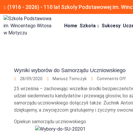
(1916 - 2026) - 110 lat Szkoły Podstawowej im. Wi
Home
Szkoła
Sukcesy
Ucz
Wyniki wyborów do Samorządu Uczniowskiego
28/09/2020
Mariusz Tomczyk
Comments Off
25 września – zachowując wszelkie środki bezpieczeństw
udział siedemnastu kandydatów i przewagą głosów, bo aż 
samorządu uczniowskiego dołączyli także: Żuchnik Antoni
dziękujemy, a zwycięzcom gratulujemy i życzymy owocnej
Opiekun samorządu uczniowskiego