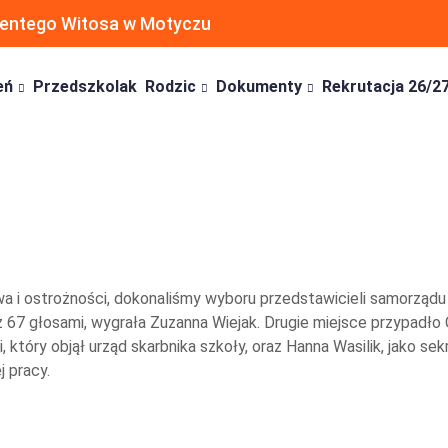
ncentego Witosa w Motyczu
eń
Przedszkolak
Rodzic
Dokumenty
Rekrutacja 26/2
a i ostrożności, dokonaliśmy wyboru przedstawicieli samorząd
67 głosami, wygrała Zuzanna Wiejak. Drugie miejsce przypadło 
, który objął urząd skarbnika szkoły, oraz Hanna Wasilik, jako
 pracy.