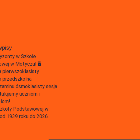
wpisy
yzonty w Szkole
wej w Motyczu! 🖥️
 pierwszoklasisty
 przedszkolna
zaminu ósmoklasisty sesja
tulujemy uczniom i
elom!
 Szkoły Podstawowej w
od 1939 roku do 2026.