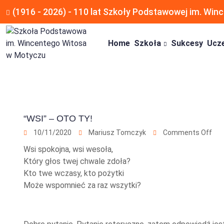
(1916 - 2026) - 110 lat Szkoły Podstawowej im. Wi
Home
Szkoła
Sukcesy
Ucz
“WSI” – OTO TY!
10/11/2020
Mariusz Tomczyk
Comments Off
Wsi spokojna, wsi wesoła,
Który głos twej chwale zdoła?
Kto twe wczasy, kto pożytki
Może wspomnieć za raz wszytki?