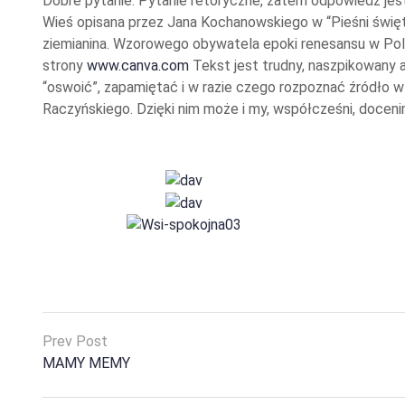
Dobre pytanie. Pytanie retoryczne, zatem odpowiedź jes
Wieś opisana przez Jana Kochanowskiego w “Pieśni święt
ziemianina. Wzorowego obywatela epoki renesansu w Polsc
strony
www.canva.com
Tekst jest trudny, naszpikowany 
“oswoić”, zapamiętać i w razie czego rozpoznać źródło w
Raczyńskiego. Dzięki nim może i my, współcześni, docenim
Prev Post
MAMY MEMY