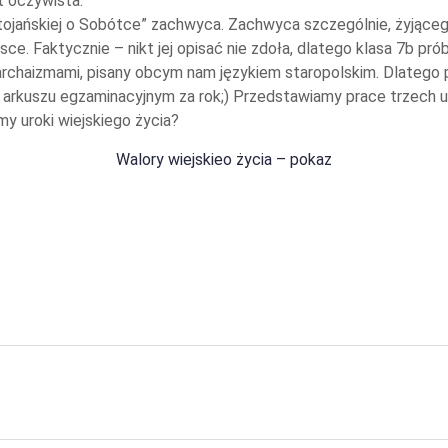
t oczywista.
ojańskiej o Sobótce” zachwyca. Zachwyca szczególnie, żyjącego
e. Faktycznie – nikt jej opisać nie zdoła, dlatego klasa 7b pr
archaizmami, pisany obcym nam językiem staropolskim. Dlatego 
 arkuszu egzaminacyjnym za rok;) Przedstawiamy prace trzech uc
y uroki wiejskiego życia?
Walory wiejskieo życia – pokaz