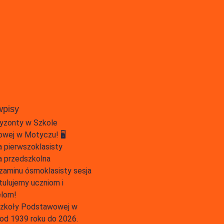
wpisy
yzonty w Szkole
wej w Motyczu! 🖥️
 pierwszoklasisty
 przedszkolna
zaminu ósmoklasisty sesja
tulujemy uczniom i
elom!
 Szkoły Podstawowej w
od 1939 roku do 2026.