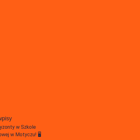
wpisy
yzonty w Szkole
wej w Motyczu! 🖥️