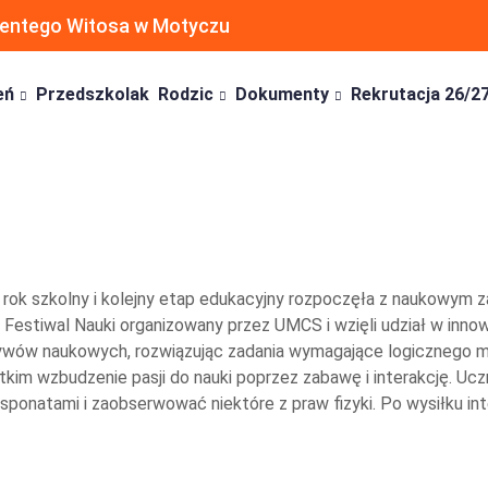
ncentego Witosa w Motyczu
eń
Przedszkolak
Rodzic
Dokumenty
Rekrutacja 26/2
 rok szkolny i kolejny etap edukacyjny rozpoczęła z naukowym
ki Festiwal Nauki organizowany przez UMCS i wzięli udział w 
tywów naukowych, rozwiązując zadania wymagające logicznego my
stkim wzbudzenie pasji do nauki poprzez zabawę i interakcję. Uc
ksponatami i zaobserwować niektóre z praw fizyki. Po wysiłku 