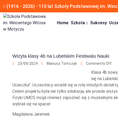
(1916 - 2026) - 110 lat Szkoły Podstawowej im. Wi
Home
Szkoła
Sukcesy
Ucz
Wizyta klasy 4b na Lubelskim Festiwalu Nauki
23/09/2024
Mariusz Tomczyk
Comments Off
Klasa 4b nowy
się na Lubels
Ucieczka”. Uczestnicy wcielili się w rolę młodych detek
Celem projektu była nie tylko edukacja, ale przede wszy
Fizyki UMCS mogli również zapoznać się z muzealnymi e
wybrali się na spacer.
Magdalena Jaremek