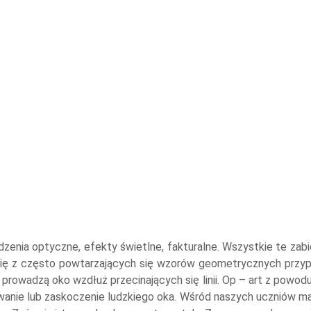
zenia optyczne, efekty świetlne, fakturalne. Wszystkie te zabie
się z często powtarzających się wzorów geometrycznych przypo
 prowadzą oko wzdłuż przecinających się linii. Op – art z powo
anie lub zaskoczenie ludzkiego oka. Wśród naszych uczniów mamy