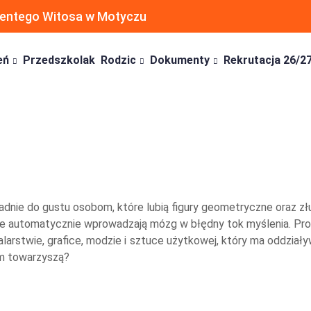
ncentego Witosa w Motyczu
eń
Przedszkolak
Rodzic
Dokumenty
Rekrutacja 26/2
adnie do gustu osobom, które lubią figury geometryczne oraz zł
re automatycznie wprowadzają mózg w błędny tok myślenia. Pro
rstwie, grafice, modzie i sztuce użytkowej, który ma oddziaływa
am towarzyszą?