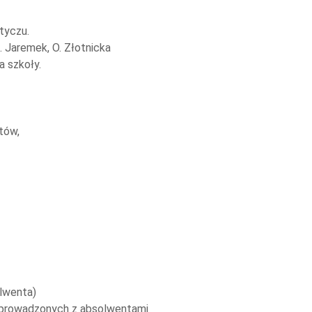
tyczu.
 Jaremek, O. Złotnicka
a szkoły.
tów,
lwenta)
eprowadzonych z absolwentami