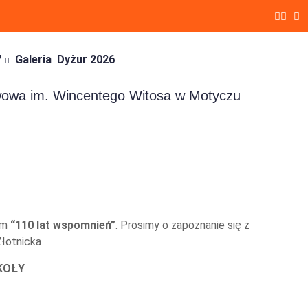
7
Galeria
Dyżur 2026
tawowa im. Wincentego Witosa w Motyczu
kim
“110 lat wspomnień”
. Prosimy o zapoznanie się z
Złotnicka
KOŁY