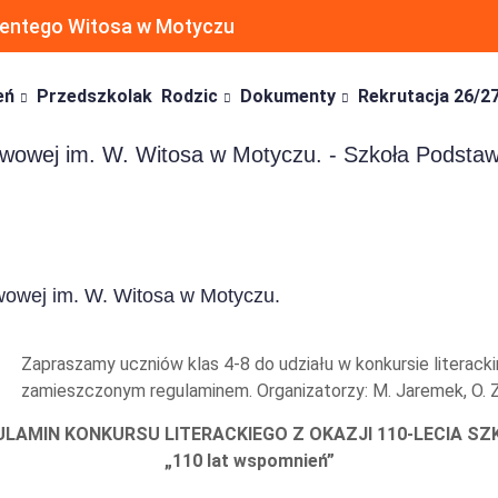
ncentego Witosa w Motyczu
eń
Przedszkolak
Rodzic
Dokumenty
Rekrutacja 26/2
dstawowej im. W. Witosa w Motyczu. - Szkoła Pods
awowej im. W. Witosa w Motyczu.
Zapraszamy uczniów klas 4-8 do udziału w konkursie literac
zamieszczonym regulaminem. Organizatorzy: M. Jaremek, O. 
ULAMIN KONKURSU LITERACKIEGO Z OKAZJI 110-LECIA SZ
„110 lat wspomnień”