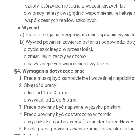
szkoły, którzy pamiętają ją z wcześniejszych lat
o w pracy należy uwzględnić wspomnienia, refleksje o
współczesnych realiów szkolnych
● Wywiad
a) Praca polega na przeprowadzeniu i spisaniu wywiadu 
b) Wywiad powinien zawierać pytania i odpowiedzi doty
o życia szkolnego w przeszłości,
o zmian, jakie zaszły w szkole,
o najważniejszych wspomnień i wydarzeń.
§4. Wymagania dotyczące prac
1. Prace muszą być samodzielne i wcześniej niepublik
2. Objętość pracy:
o list: od 1 do 3 stron,
o wywiad: od 2 do 5 stron.
3. Prace powinny być napisane w języku polskim.
4. Prace powinny być dostarczone w formie:
o wydruku komputerowego ( czcionka Times New Ro
5. Każda praca powinna zawierać: imię i nazwisko autora,