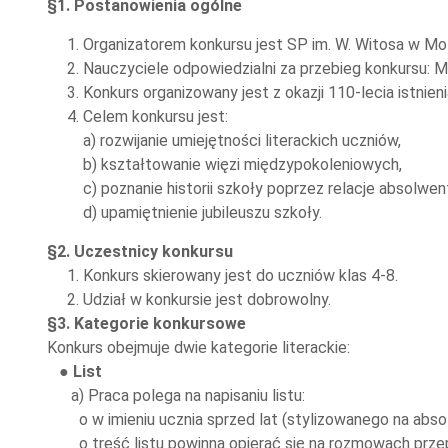
§1. Postanowienia ogólne
1. Organizatorem konkursu jest SP im. W. Witosa w Mo
2. Nauczyciele odpowiedzialni za przebieg konkursu: M.
3. Konkurs organizowany jest z okazji 110-lecia istnieni
4. Celem konkursu jest:
a) rozwijanie umiejętności literackich uczniów,
b) kształtowanie więzi międzypokoleniowych,
c) poznanie historii szkoły poprzez relacje absolwen
d) upamiętnienie jubileuszu szkoły.
§2. Uczestnicy konkursu
1. Konkurs skierowany jest do uczniów klas 4-8.
2. Udział w konkursie jest dobrowolny.
§3. Kategorie konkursowe
Konkurs obejmuje dwie kategorie literackie:
● List
a) Praca polega na napisaniu listu:
o w imieniu ucznia sprzed lat (stylizowanego na abso
o treść listu powinna opierać się na rozmowach prz