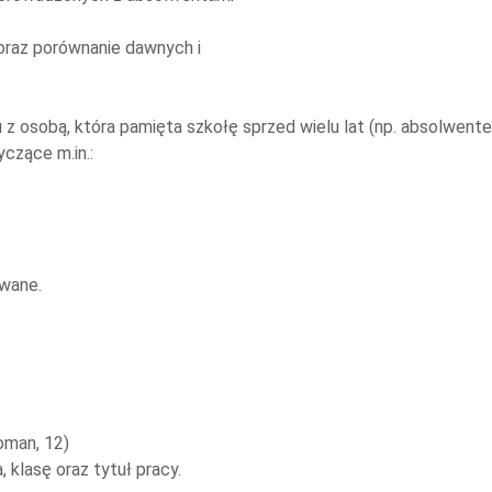
raz porównanie dawnych i
z osobą, która pamięta szkołę sprzed wielu lat (np. absolwent
czące m.in.:
owane.
man, 12)
 klasę oraz tytuł pracy.