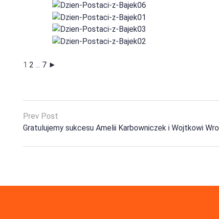
1
2
...
7
►
Prev Post
Gratulujemy sukcesu Amelii Karbowniczek i Wojtkowi Wron