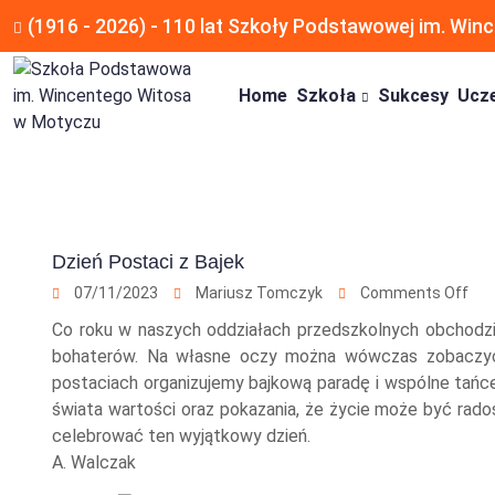
(1916 - 2026) - 110 lat Szkoły Podstawowej im. Wi
Home
Szkoła
Sukcesy
Ucz
Dzień Postaci z Bajek
07/11/2023
Mariusz Tomczyk
Comments Off
Co roku w naszych oddziałach przedszkolnych obchodzim
bohaterów. Na własne oczy można wówczas zobaczyć ks
postaciach organizujemy bajkową paradę i wspólne tańce
świata wartości oraz pokazania, że życie może być rado
celebrować ten wyjątkowy dzień.
A. Walczak