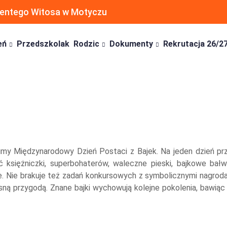
ncentego Witosa w Motyczu
eń
Przedszkolak
Rodzic
Dokumenty
Rekrutacja 26/2
y Międzynarodowy Dzień Postaci z Bajek. Na jeden dzień przen
iężniczki, superbohaterów, waleczne pieski, bajkowe bałwa
. Nie brakuje też zadań konkursowych z symbolicznymi nagroda
sną przygodą. Znane bajki wychowują kolejne pokolenia, bawiąc